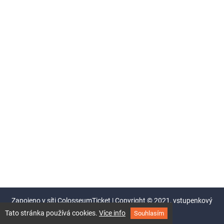
Zapojeno v síti
ColosseumTicket
|
Copyright © 2021,
vstupenkový
systém Colosseum
Tato stránka používá cookies.
Více info
Souhlasím